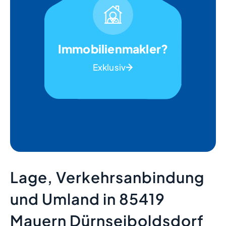
Immobilienmakler?
Exklusiv
Lage, Verkehrsanbindung
und Umland in 85419
Mauern Dürnseiboldsdorf