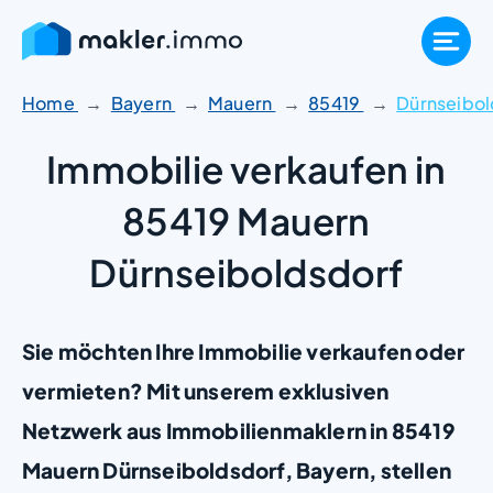
Zum
Inhalt
springen
Home
Bayern
Mauern
85419
Dürnseibol
Immobilie verkaufen in
85419 Mauern
Dürnseiboldsdorf
Sie möchten Ihre Immobilie verkaufen oder
vermieten? Mit unserem exklusiven
Netzwerk aus Immobilienmaklern in 85419
Mauern Dürnseiboldsdorf, Bayern, stellen