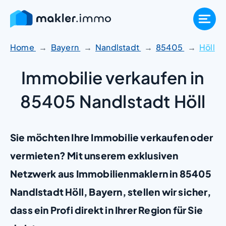
Zum
Inhalt
springen
Home
Bayern
Nandlstadt
85405
Höll
Immobilie verkaufen in
85405 Nandlstadt Höll
Sie möchten Ihre Immobilie verkaufen oder
vermieten? Mit unserem exklusiven
Netzwerk aus Immobilienmaklern in 85405
Nandlstadt Höll, Bayern, stellen wir sicher,
dass ein Profi direkt in Ihrer Region für Sie