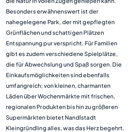
die Natur in vollen Zügen genießen kann.
Besonders erwähnenswert ist der
nahegelegene Park, der mit gepflegten
Grünflächen und schattigen Plätzen
Entspannung pur verspricht. Für Familien
gibt es zudem verschiedene Spielplätze,
die für Abwechslung und Spaß sorgen. Die
Einkaufsmöglichkeiten sind ebenfalls
umfangreich; von kleinen, charmanten
Läden über Wochenmärkte mit frischen,
regionalen Produkten bis hin zu größeren
Supermärkten bietet Nandlstadt
Kleingründling alles, was das Herz begehrt.