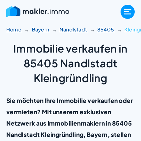
Zum
Inhalt
springen
Home
Bayern
Nandlstadt
85405
Kleing
Immobilie verkaufen in
85405 Nandlstadt
Kleingründling
Sie möchten Ihre Immobilie verkaufen oder
vermieten? Mit unserem exklusiven
Netzwerk aus Immobilienmaklern in 85405
Nandlstadt Kleingründling, Bayern, stellen