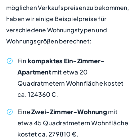
möglichen Verkaufspreisen zu bekommen,
haben wir einige Beispielpreise für
verschiedene Wohnungstypen und
Wohnungsgrößen berechnet:
Ein
kompaktes Ein-Zimmer-
Apartment
mit etwa 20
Quadratmetern Wohnfläche kostet
ca. 124360 €.
Eine
Zwei-Zimmer-Wohnung
mit
etwa 45 Quadratmetern Wohnfläche
kostet ca. 279810 €.