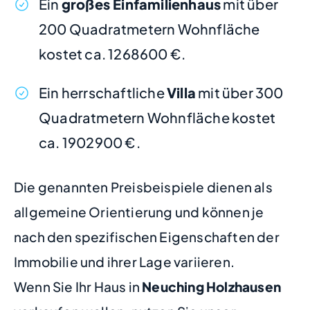
Ein
großes Einfamilienhaus
mit über
200 Quadratmetern Wohnfläche
kostet ca. 1268600 €.
Ein herrschaftliche
Villa
mit über 300
Quadratmetern Wohnfläche kostet
ca. 1902900 €.
Die genannten Preisbeispiele dienen als
allgemeine Orientierung und können je
nach den spezifischen Eigenschaften der
Immobilie und ihrer Lage variieren.
Wenn Sie Ihr Haus in
Neuching Holzhausen