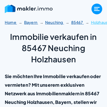
Zum
Inhalt
springen
Home
Bayern
Neuching
85467
Holzhau
Immobilie verkaufen in
85467 Neuching
Holzhausen
Sie möchten Ihre Immobilie verkaufen oder
vermieten? Mit unserem exklusiven
Netzwerk aus Immobilienmaklern in 85467
Neuching Holzhausen, Bayern, stellen wir