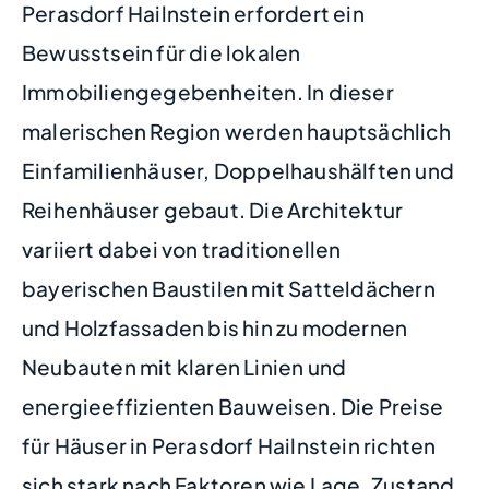
Perasdorf Hailnstein erfordert ein
Bewusstsein für die lokalen
Immobiliengegebenheiten. In dieser
malerischen Region werden hauptsächlich
Einfamilienhäuser, Doppelhaushälften und
Reihenhäuser gebaut. Die Architektur
variiert dabei von traditionellen
bayerischen Baustilen mit Satteldächern
und Holzfassaden bis hin zu modernen
Neubauten mit klaren Linien und
energieeffizienten Bauweisen. Die Preise
für Häuser in Perasdorf Hailnstein richten
sich stark nach Faktoren wie Lage, Zustand