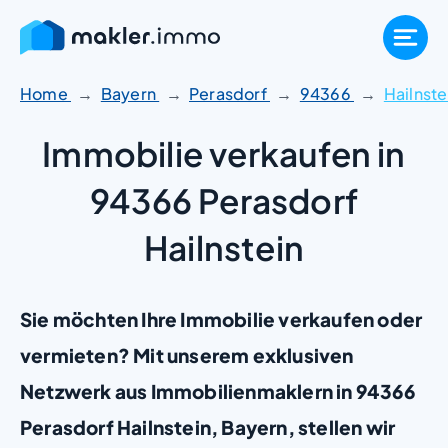
Zum
Inhalt
springen
Home
Bayern
Perasdorf
94366
Hailnste
Immobilie verkaufen in
94366 Perasdorf
Hailnstein
Sie möchten Ihre Immobilie verkaufen oder
vermieten? Mit unserem exklusiven
Netzwerk aus Immobilienmaklern in 94366
Perasdorf Hailnstein, Bayern, stellen wir