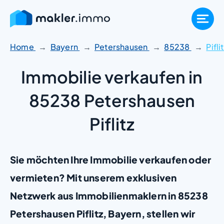
Zum
Inhalt
springen
Home
Bayern
Petershausen
85238
Pifli
Immobilie verkaufen in
85238 Petershausen
Piflitz
Sie möchten Ihre Immobilie verkaufen oder
vermieten? Mit unserem exklusiven
Netzwerk aus Immobilienmaklern in 85238
Petershausen Piflitz, Bayern, stellen wir