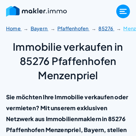
Zum
Inhalt
springen
Home
Bayern
Pfaffenhofen
85276
Menz
Immobilie verkaufen in
85276 Pfaffenhofen
Menzenpriel
Sie möchten Ihre Immobilie verkaufen oder
vermieten? Mit unserem exklusiven
Netzwerk aus Immobilienmaklern in 85276
Pfaffenhofen Menzenpriel, Bayern, stellen