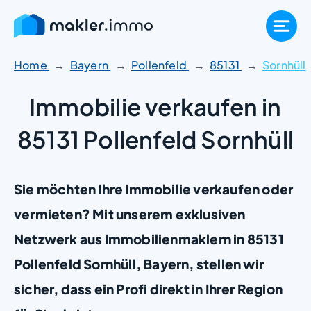
Zum
Inhalt
springen
Home
Bayern
Pollenfeld
85131
Sornhüll
Immobilie verkaufen in
85131 Pollenfeld Sornhüll
Sie möchten Ihre Immobilie verkaufen oder
vermieten? Mit unserem exklusiven
Netzwerk aus Immobilienmaklern in 85131
Pollenfeld Sornhüll, Bayern, stellen wir
sicher, dass ein Profi direkt in Ihrer Region