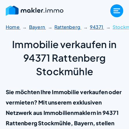
Zum
Inhalt
springen
Home
Bayern
Rattenberg
94371
Stockm
Immobilie verkaufen in
94371 Rattenberg
Stockmühle
Sie möchten Ihre Immobilie verkaufen oder
vermieten? Mit unserem exklusiven
Netzwerk aus Immobilienmaklern in 94371
Rattenberg Stockmühle, Bayern, stellen