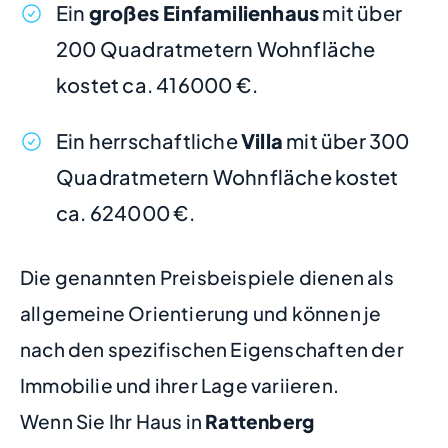
Ein
großes Einfamilienhaus
mit über
200 Quadratmetern Wohnfläche
kostet ca. 416000 €.
Ein herrschaftliche
Villa
mit über 300
Quadratmetern Wohnfläche kostet
ca. 624000 €.
Die genannten Preisbeispiele dienen als
allgemeine Orientierung und können je
nach den spezifischen Eigenschaften der
Immobilie und ihrer Lage variieren.
Wenn Sie Ihr Haus in
Rattenberg