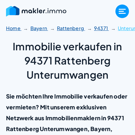
Zum
Inhalt
springen
Home
Bayern
Rattenberg
94371
Unter
Immobilie verkaufen in
94371 Rattenberg
Unterumwangen
Sie möchten Ihre Immobilie verkaufen oder
vermieten? Mit unserem exklusiven
Netzwerk aus Immobilienmaklern in 94371
Rattenberg Unterumwangen, Bayern,