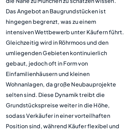
die Nähe zu München zu schätzen wissen.
Das Angebot an Baugrundstücken ist
hingegen begrenzt, was zu einem
intensiven Wettbewerb unter Käufern führt.
Gleichzeitig wird in Röhrmoos und den
umliegenden Gebieten kontinuierlich
gebaut, jedoch oft in Form von
Einfamilienhäusern und kleinen
Wohnanlagen, da große Neubauprojekte
selten sind. Diese Dynamik treibt die
Grundstückspreise weiter in die Höhe,
sodass Verkäufer in einer vorteilhaften
Position sind, während Käufer flexibel und