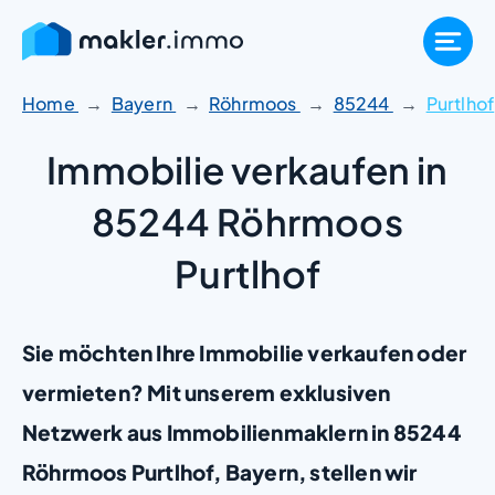
Zum
Inhalt
springen
Home
Bayern
Röhrmoos
85244
Purtlhof
Immobilie verkaufen in
85244 Röhrmoos
Purtlhof
Sie möchten Ihre Immobilie verkaufen oder
vermieten? Mit unserem exklusiven
Netzwerk aus Immobilienmaklern in 85244
Röhrmoos Purtlhof, Bayern, stellen wir