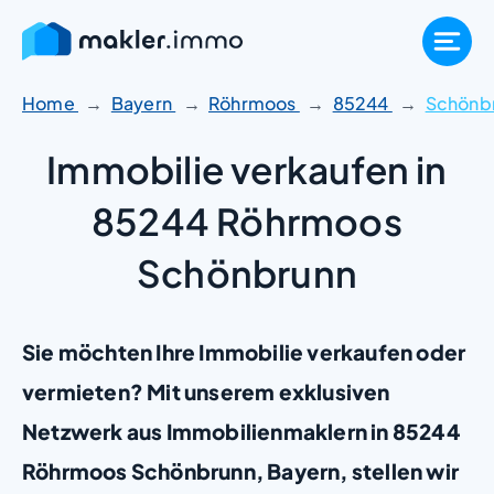
Zum
Inhalt
springen
Home
Bayern
Röhrmoos
85244
Schönb
Immobilie verkaufen in
85244 Röhrmoos
Schönbrunn
Sie möchten Ihre Immobilie verkaufen oder
vermieten? Mit unserem exklusiven
Netzwerk aus Immobilienmaklern in 85244
Röhrmoos Schönbrunn, Bayern, stellen wir