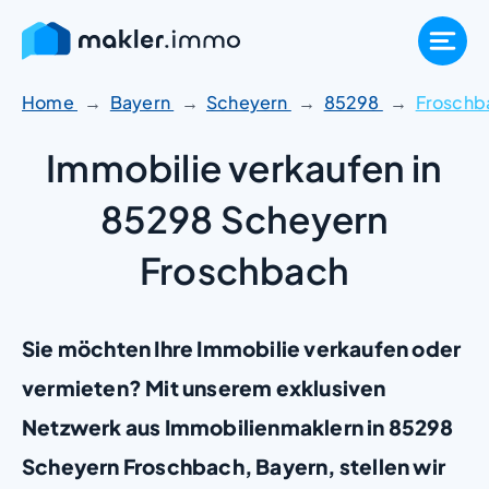
Zum
Inhalt
springen
Home
Bayern
Scheyern
85298
Froschb
Immobilie verkaufen in
85298 Scheyern
Froschbach
Sie möchten Ihre Immobilie verkaufen oder
vermieten? Mit unserem exklusiven
Netzwerk aus Immobilienmaklern in 85298
Scheyern Froschbach, Bayern, stellen wir