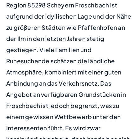
Region 85298 Scheyern Froschbach ist
aufgrund der idyllischen Lage und der Nähe
zu größeren Städten wie Pfaffenhofen an
der Ilm in den letzten Jahren stetig
gestiegen. Viele Familien und
Ruhesuchende schätzen die ländliche
Atmosphäre, kombiniert mit einer guten
Anbindung an das Verkehrsnetz. Das
Angebot an verfügbaren Grundstücken in
Froschbach ist jedoch begrenzt, was zu
einem gewissen Wettbewerb unter den
Interessenten führt. Es wird zwar
kontinuierlich gebaut, doch handelt es sich