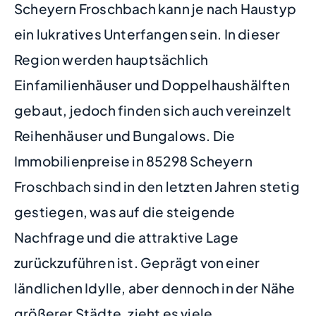
Scheyern Froschbach kann je nach Haustyp
ein lukratives Unterfangen sein. In dieser
Region werden hauptsächlich
Einfamilienhäuser und Doppelhaushälften
gebaut, jedoch finden sich auch vereinzelt
Reihenhäuser und Bungalows. Die
Immobilienpreise in 85298 Scheyern
Froschbach sind in den letzten Jahren stetig
gestiegen, was auf die steigende
Nachfrage und die attraktive Lage
zurückzuführen ist. Geprägt von einer
ländlichen Idylle, aber dennoch in der Nähe
größerer Städte, zieht es viele