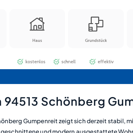
n 94513 Schönberg Gum
nberg Gumpenreit zeigt sich derzeit stabil, m
t geschnittene und modern ausgestattete Wohnu