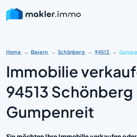
Zum
Inhalt
springen
Home
Bayern
Schönberg
94513
Gumpen
Immobilie verkauf
94513 Schönberg
Gumpenreit
Sie möchten Ihre Immobilie verkaufen oder