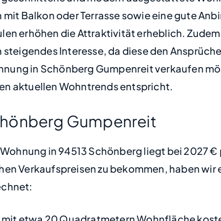
 mit Balkon oder Terrasse sowie eine gute Anb
len erhöhen die Attraktivität erheblich. Zude
n steigendes Interesse, da diese den Ansprüch
ung in Schönberg Gumpenreit verkaufen möchte
en aktuellen Wohntrends entspricht.
chönberg Gumpenreit
ne Wohnung in 94513 Schönberg liegt bei 2027 
hen Verkaufspreisen zu bekommen, haben wir ei
chnet:
mit etwa 20 Quadratmetern Wohnfläche koste