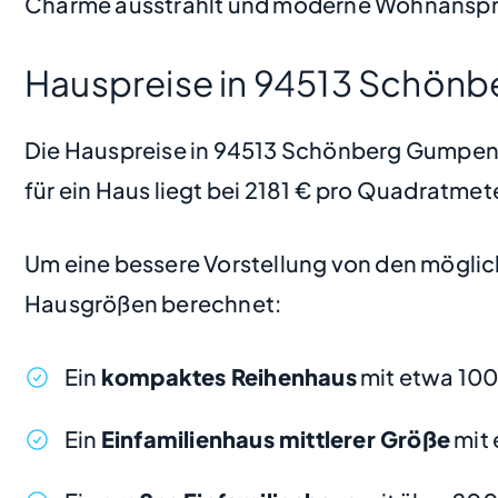
Charme ausstrahlt und moderne Wohnansprü
Hauspreise in 94513 Schön
Die Hauspreise in 94513 Schönberg Gumpenrei
für ein Haus liegt bei 2181 € pro Quadratmet
Um eine bessere Vorstellung von den möglic
Hausgrößen berechnet:
Ein
kompaktes Reihenhaus
mit etwa 100
Ein
Einfamilienhaus mittlerer Größe
mit 