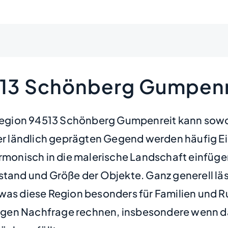
513 Schönberg Gumpenr
 Region 94513 Schönberg Gumpenreit kann sowohl
eser ländlich geprägten Gegend werden häufig 
armonisch in die malerische Landschaft einfüg
stand und Größe der Objekte. Ganz generell läss
 was diese Region besonders für Familien und 
r regen Nachfrage rechnen, insbesondere wenn 