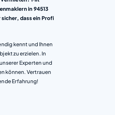
enmaklern in 94513
sicher, dass ein Profi
+
−
endig kennt und Ihnen
jekt zu erzielen. In
e unserer Experten und
len können. Vertrauen
ende Erfahrung!