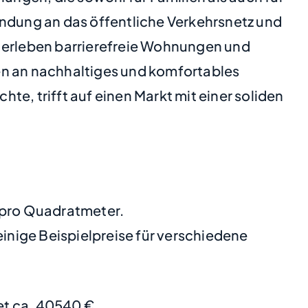
indung an das öffentliche Verkehrsnetz und
m erleben barrierefreie Wohnungen und
en an nachhaltiges und komfortables
, trifft auf einen Markt mit einer soliden
€ pro Quadratmeter.
nige Beispielpreise für verschiedene
t ca. 40540 €.