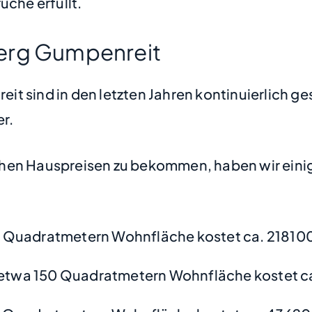
che erfüllt.
berg Gumpenreit
t sind in den letzten Jahren kontinuierlich ge
er.
hen Hauspreisen zu bekommen, haben wir einige
 Quadratmetern Wohnfläche kostet ca. 218100
etwa 150 Quadratmetern Wohnfläche kostet ca