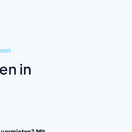
reit
en in
 vermieten? Mit