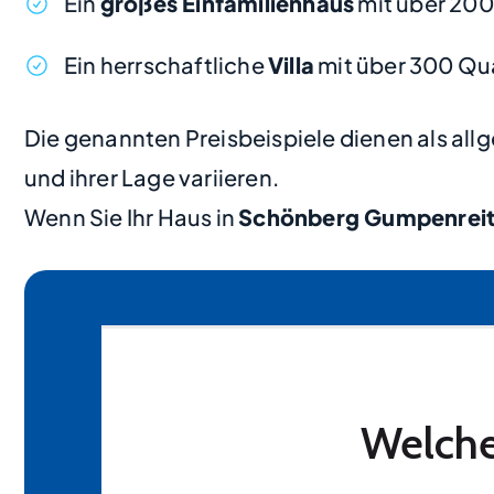
Ein
großes Einfamilienhaus
mit über 20
Ein herrschaftliche
Villa
mit über 300 Qu
Die genannten Preisbeispiele dienen als al
und ihrer Lage variieren.
Wenn Sie Ihr Haus in
Schönberg Gumpenrei