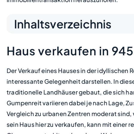
Inhaltsverzeichnis
Haus verkaufen in 94
Der Verkauf eines Hauses in der idyllischen
interessante Gelegenheit darstellen. In di
traditionelle Landhäuser gebaut, die sich h
Gumpenreit variieren dabei je nach Lage, Zu
Vergleich zu urbanen Zentren moderat sind,
sein Haus hier zu verkaufen, kann mit eine