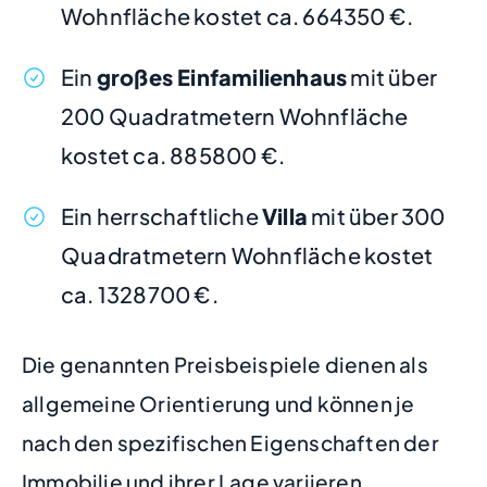
Wohnfläche kostet ca. 664350 €.
Ein
großes Einfamilienhaus
mit über
200 Quadratmetern Wohnfläche
kostet ca. 885800 €.
Ein herrschaftliche
Villa
mit über 300
Quadratmetern Wohnfläche kostet
ca. 1328700 €.
Die genannten Preisbeispiele dienen als
allgemeine Orientierung und können je
nach den spezifischen Eigenschaften der
Immobilie und ihrer Lage variieren.