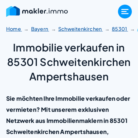
Zum
Inhalt
springen
Home
Bayern
Schweitenkirchen
85301
Immobilie verkaufen in
85301 Schweitenkirchen
Ampertshausen
Sie möchten Ihre Immobilie verkaufen oder
vermieten? Mit unserem exklusiven
Netzwerk aus Immobilienmaklern in 85301
Schweitenkirchen Ampertshausen,