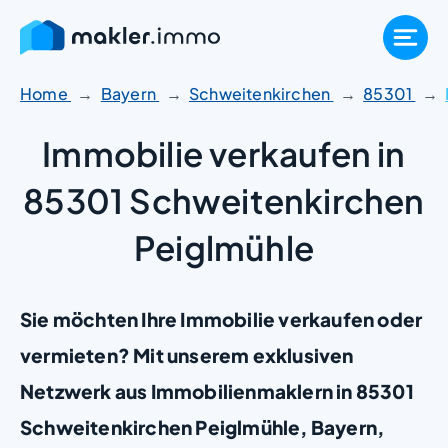
Zum
Inhalt
springen
Home
Bayern
Schweitenkirchen
85301
Immobilie verkaufen in
85301 Schweitenkirchen
Peiglmühle
Sie möchten Ihre Immobilie verkaufen oder
vermieten? Mit unserem exklusiven
Netzwerk aus Immobilienmaklern in 85301
Schweitenkirchen Peiglmühle, Bayern,