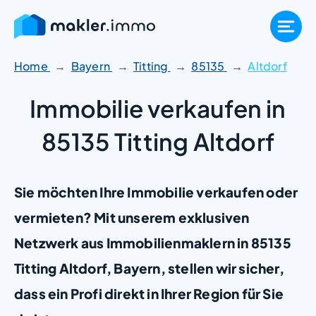
Zum
Inhalt
springen
Home
Bayern
Titting
85135
Altdorf
Immobilie verkaufen in
85135 Titting Altdorf
Sie möchten Ihre Immobilie verkaufen oder
vermieten? Mit unserem exklusiven
Netzwerk aus Immobilienmaklern in 85135
Titting Altdorf, Bayern, stellen wir sicher,
dass ein Profi direkt in Ihrer Region für Sie