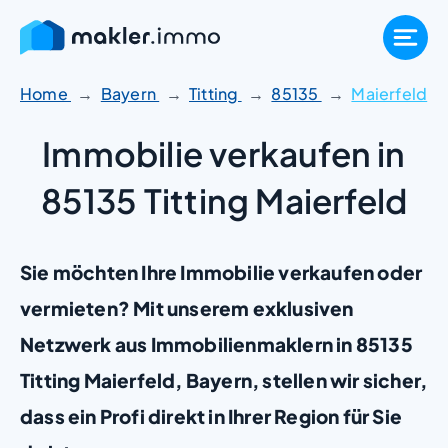
Zum
Inhalt
springen
Home
Bayern
Titting
85135
Maierfeld
Immobilie verkaufen in
85135 Titting Maierfeld
Sie möchten Ihre Immobilie verkaufen oder
vermieten? Mit unserem exklusiven
Netzwerk aus Immobilienmaklern in 85135
Titting Maierfeld, Bayern, stellen wir sicher,
dass ein Profi direkt in Ihrer Region für Sie