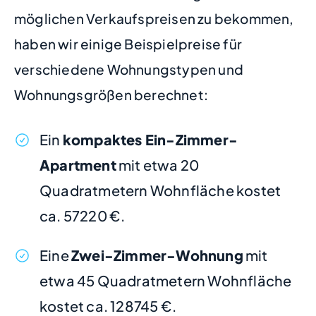
möglichen Verkaufspreisen zu bekommen,
haben wir einige Beispielpreise für
verschiedene Wohnungstypen und
Wohnungsgrößen berechnet:
Ein
kompaktes Ein-Zimmer-
Apartment
mit etwa 20
Quadratmetern Wohnfläche kostet
ca. 57220 €.
Eine
Zwei-Zimmer-Wohnung
mit
etwa 45 Quadratmetern Wohnfläche
kostet ca. 128745 €.