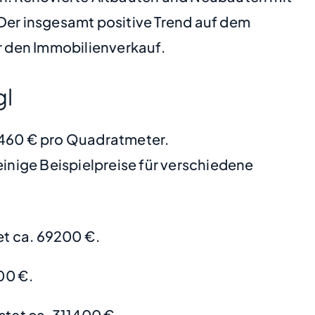
 Der insgesamt positive Trend auf dem
r den Immobilienverkauf.
gl
 3460 € pro Quadratmeter.
nige Beispielpreise für verschiedene
t ca. 69200 €.
00 €.
stet ca. 311400 €.