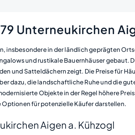
579 Unterneukirchen Aig
en, insbesondere in der ländlich geprägten Orts
ngalows und rustikale Bauernhäuser gebaut. Di
den und Satteldächern zeigt. Die Preise für Häu
ber dazu, die landschaftliche Ruhe und die gu
dernisierte Objekte in der Regel höhere Preis
Optionen für potenzielle Käufer darstellen.
ukirchen Aigen a. Kühzogl