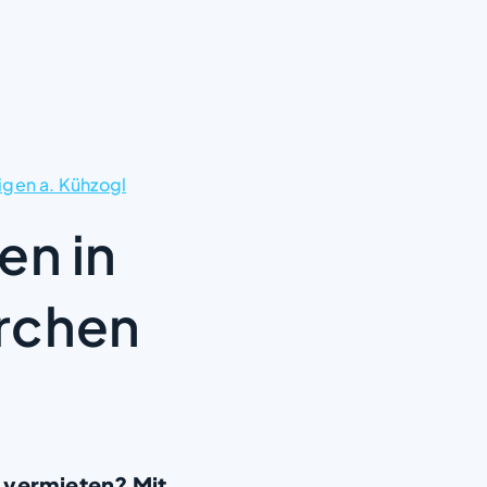
igen a. Kühzogl
en in
rchen
 vermieten? Mit