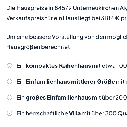
Die Hauspreise in 84579 Unterneukirchen Aige
Verkaufspreis für ein Haus liegt bei 3184 € 
Um eine bessere Vorstellung von den möglic
Hausgrößen berechnet:
Ein
kompaktes Reihenhaus
mit etwa 100
Ein
Einfamilienhaus mittlerer Größe
mit 
Ein
großes Einfamilienhaus
mit über 20
Ein herrschaftliche
Villa
mit über 300 Qu