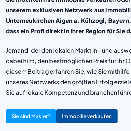
unserem exklusiven Netzwerk aus Immobil
Unterneukirchen Aigen a. Kühzogl, Bayern, s
dass ein Profi direkt in Ihrer Region für Sie d
Jemand, der den lokalen Markt in- und ausw
dabei hilft, den bestmöglichen Preis für Ihr Ob
diesem Beitrag erfahren Sie, wie Sie mithilf
unseres Netzwerks den größten Erfolg erzie
Sie auf lokale Kompetenz und branchenführ
Sie sind Makler?
Immobilie verkaufen