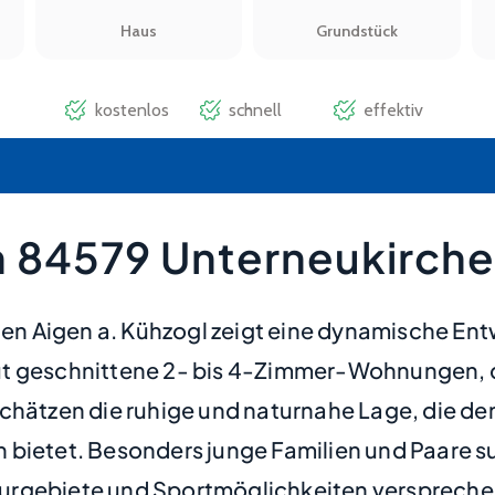
 84579 Unterneukirche
n Aigen a. Kühzogl zeigt eine dynamische En
gut geschnittene 2- bis 4-Zimmer-Wohnungen,
schätzen die ruhige und naturnahe Lage, die d
 bietet. Besonders junge Familien und Paare 
urgebiete und Sportmöglichkeiten verspreche