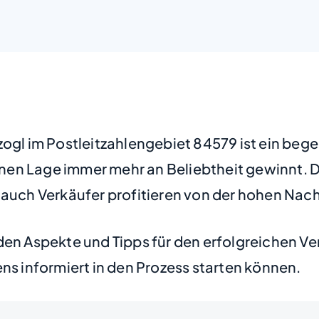
ogl im Postleitzahlengebiet 84579 ist ein bege
en Lage immer mehr an Beliebtheit gewinnt. D
 auch Verkäufer profitieren von der hohen Nach
den Aspekte und Tipps für den erfolgreichen Ve
ns informiert in den Prozess starten können.