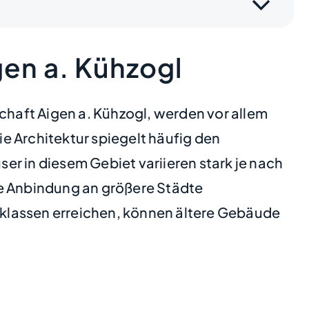
en a. Kühzogl
chaft Aigen a. Kühzogl, werden vor allem
e Architektur spiegelt häufig den
ser in diesem Gebiet variieren stark je nach
te Anbindung an größere Städte
klassen erreichen, können ältere Gebäude