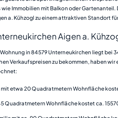
 wie Immobilien mit Balkon oder Gartenanteil.
 a. Kühzogl zu einem attraktiven Standort fü
terneukirchen Aigen a. Kühzo
ne Wohnung in 84579 Unterneukirchen liegt bei
hen Verkaufspreisen zu bekommen, haben wir ei
chnet:
mit etwa 20 Quadratmetern Wohnfläche koste
45 Quadratmetern Wohnfläche kostet ca. 1557
amilie mit ca. 90 Quadratmetern Wohnfläche ko