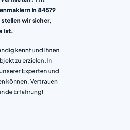
ienmaklern in 84579
tellen wir sicher,
a ist.
+
−
endig kennt und Ihnen
jekt zu erzielen. In
e unserer Experten und
len können. Vertrauen
ende Erfahrung!