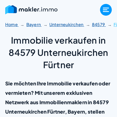
Zum
Inhalt
springen
Home
Bayern
Unterneukirchen
84579
F
Immobilie verkaufen in
84579 Unterneukirchen
Fürtner
Sie möchten Ihre Immobilie verkaufen oder
vermieten? Mit unserem exklusiven
Netzwerk aus Immobilienmaklern in 84579
Unterneukirchen Fürtner, Bayern, stellen