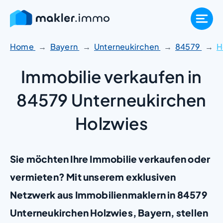
Zum
Inhalt
springen
Home
Bayern
Unterneukirchen
84579
H
Immobilie verkaufen in
84579 Unterneukirchen
Holzwies
Sie möchten Ihre Immobilie verkaufen oder
vermieten? Mit unserem exklusiven
Netzwerk aus Immobilienmaklern in 84579
Unterneukirchen Holzwies, Bayern, stellen