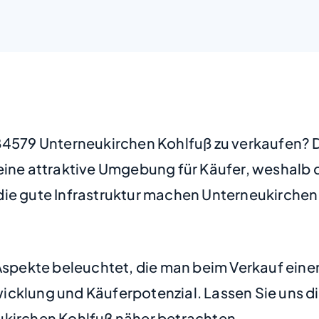
 84579 Unterneukirchen Kohlfuß zu verkaufen?
eine attraktive Umgebung für Käufer, weshalb 
ie gute Infrastruktur machen Unterneukirchen K
Aspekte beleuchtet, die man beim Verkauf einer
cklung und Käuferpotenzial. Lassen Sie uns di
ukirchen Kohlfuß näher betrachten.