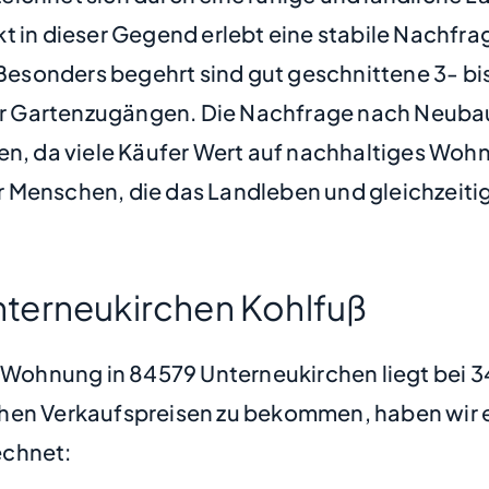
 in dieser Gegend erlebt eine stabile Nachfrage
Besonders begehrt sind gut geschnittene 3-
r Gartenzugängen. Die Nachfrage nach Neubau
gen, da viele Käufer Wert auf nachhaltiges Woh
 Menschen, die das Landleben und gleichzeiti
terneukirchen Kohlfuß
e Wohnung in 84579 Unterneukirchen liegt bei 
hen Verkaufspreisen zu bekommen, haben wir ei
chnet: