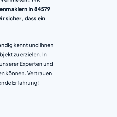
ienmaklern in 84579
r sicher, dass ein
+
−
endig kennt und Ihnen
jekt zu erzielen. In
e unserer Experten und
len können. Vertrauen
ende Erfahrung!