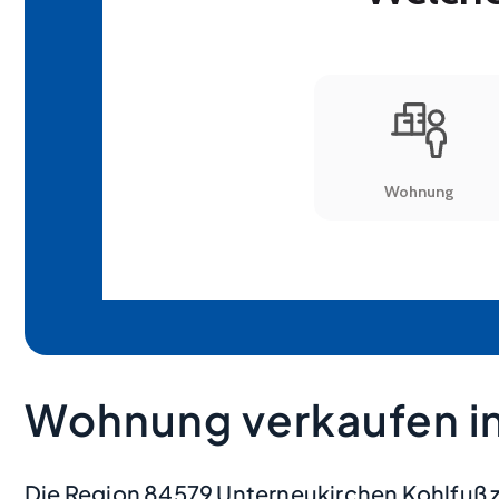
Wohnung verkaufen in
Die Region 84579 Unterneukirchen Kohlfuß ze