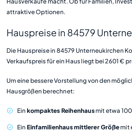
Hausverkäufe macht. Ob für Familien, Inves
attraktive Optionen.
Hauspreise in 84579 Unterne
Die Hauspreise in 84579 Unterneukirchen Kohl
Verkaufspreis für ein Haus liegt bei 2601 € 
Um eine bessere Vorstellung von den möglic
Hausgrößen berechnet:
Ein
kompaktes Reihenhaus
mit etwa 100
Ein
Einfamilienhaus mittlerer Größe
mit 