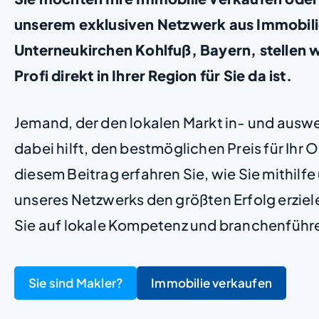
unserem exklusiven Netzwerk aus Immobil
Unterneukirchen Kohlfuß, Bayern, stellen wi
Profi direkt in Ihrer Region für Sie da ist.
Jemand, der den lokalen Markt in- und ausw
dabei hilft, den bestmöglichen Preis für Ihr Ob
diesem Beitrag erfahren Sie, wie Sie mithilf
unseres Netzwerks den größten Erfolg erzie
Sie auf lokale Kompetenz und branchenführ
Sie sind Makler?
Immobilie verkaufen