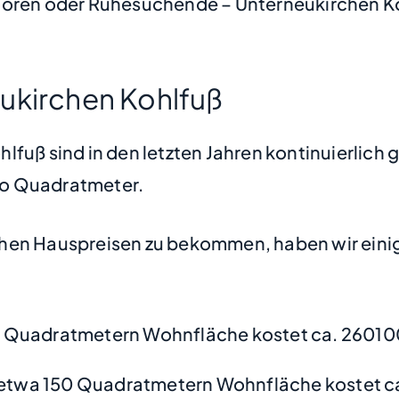
toren oder Ruhesuchende – Unterneukirchen Koh
ukirchen Kohlfuß
fuß sind in den letzten Jahren kontinuierlich 
pro Quadratmeter.
hen Hauspreisen zu bekommen, haben wir einige
 Quadratmetern Wohnfläche kostet ca. 26010
etwa 150 Quadratmetern Wohnfläche kostet c