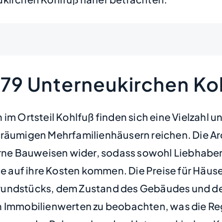
579 Unterneukirchen Ko
im Ortsteil Kohlfuß finden sich eine Vielzahl 
eräumigen Mehrfamilienhäusern reichen. Die Ar
derne Bauweisen wider, sodass sowohl Liebhabe
uf ihre Kosten kommen. Die Preise für Häuser 
undstücks, dem Zustand des Gebäudes und der 
n Immobilienwerten zu beobachten, was die Reg