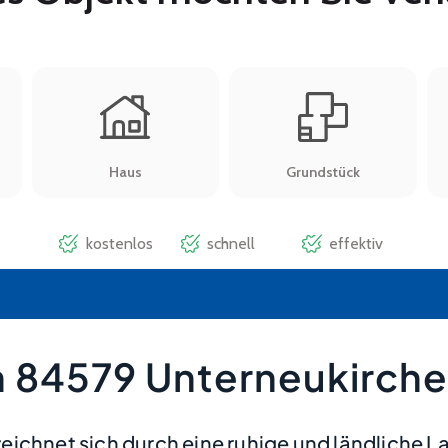
 84579 Unterneukirche
ichnet sich durch eine ruhige und ländliche La