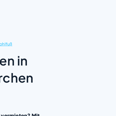
ohlfuß
en in
rchen
 vermieten? Mit