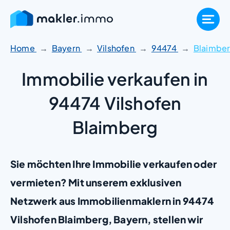
Zum
Inhalt
springen
Home
Bayern
Vilshofen
94474
Blaimbe
Immobilie verkaufen in
94474 Vilshofen
Blaimberg
Sie möchten Ihre Immobilie verkaufen oder
vermieten? Mit unserem exklusiven
Netzwerk aus Immobilienmaklern in 94474
Vilshofen Blaimberg, Bayern, stellen wir