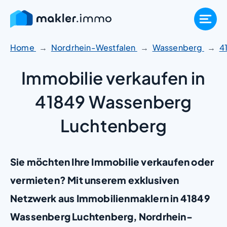
Zum
Inhalt
springen
Home
Nordrhein-Westfalen
Wassenberg
4
Immobilie verkaufen in
41849 Wassenberg
Luchtenberg
Sie möchten Ihre Immobilie verkaufen oder
vermieten? Mit unserem exklusiven
Netzwerk aus Immobilienmaklern in 41849
Wassenberg Luchtenberg, Nordrhein-