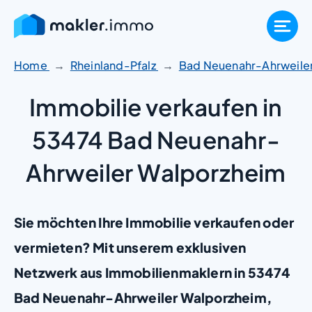
Zum
Inhalt
springen
Home
Rheinland-Pfalz
Bad Neuenahr-Ahrweile
Immobilie verkaufen in
53474 Bad Neuenahr-
Ahrweiler Walporzheim
Sie möchten Ihre Immobilie verkaufen oder
vermieten? Mit unserem exklusiven
Netzwerk aus Immobilienmaklern in 53474
Bad Neuenahr-Ahrweiler Walporzheim,