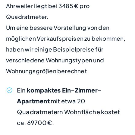
Ahrweiler liegt bei 3485 € pro
Quadratmeter.
Um eine bessere Vorstellung von den
möglichen Verkaufspreisen zu bekommen,
haben wir einige Beispielpreise für
verschiedene Wohnungstypen und
Wohnungsgrößen berechnet:
Ein
kompaktes Ein-Zimmer-
Apartment
mit etwa 20
Quadratmetern Wohnfläche kostet
ca. 69700 €.