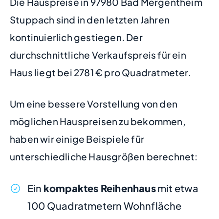
Die Hauspreise in 97980 Bad Mergentheim
Stuppach sind in den letzten Jahren
kontinuierlich gestiegen. Der
durchschnittliche Verkaufspreis für ein
Haus liegt bei 2781 € pro Quadratmeter.
Um eine bessere Vorstellung von den
möglichen Hauspreisen zu bekommen,
haben wir einige Beispiele für
unterschiedliche Hausgrößen berechnet:
Ein
kompaktes Reihenhaus
mit etwa
100 Quadratmetern Wohnfläche