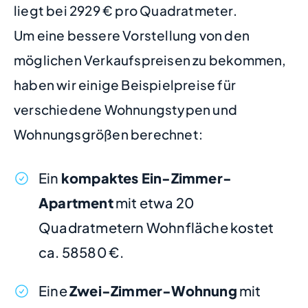
liegt bei 2929 € pro Quadratmeter.
Um eine bessere Vorstellung von den
möglichen Verkaufspreisen zu bekommen,
haben wir einige Beispielpreise für
verschiedene Wohnungstypen und
Wohnungsgrößen berechnet:
Ein
kompaktes Ein-Zimmer-
Apartment
mit etwa 20
Quadratmetern Wohnfläche kostet
ca. 58580 €.
Eine
Zwei-Zimmer-Wohnung
mit