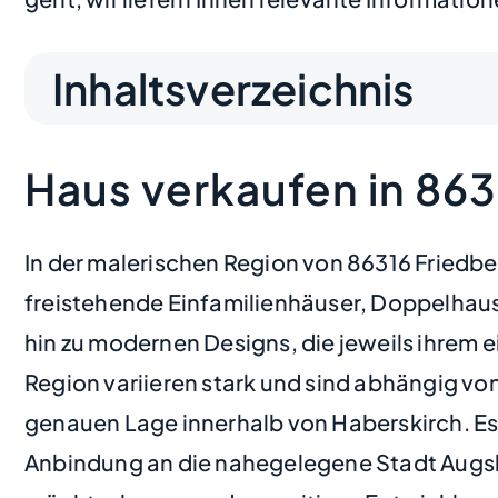
Inhaltsverzeichnis
Haus verkaufen in 863
In der malerischen Region von 86316 Friedb
freistehende Einfamilienhäuser, Doppelhaush
hin zu modernen Designs, die jeweils ihrem 
Region variieren stark und sind abhängig v
genauen Lage innerhalb von Haberskirch. Es 
Anbindung an die nahegelegene Stadt Augsbu