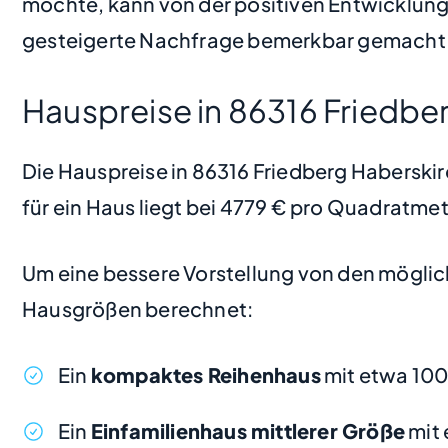
möchte, kann von der positiven Entwicklung 
gesteigerte Nachfrage bemerkbar gemacht 
Hauspreise in 86316 Friedbe
Die Hauspreise in 86316 Friedberg Haberskirc
für ein Haus liegt bei 4779 € pro Quadratmet
Um eine bessere Vorstellung von den möglic
Hausgrößen berechnet:
Ein
kompaktes Reihenhaus
mit etwa 100
Ein
Einfamilienhaus mittlerer Größe
mit 