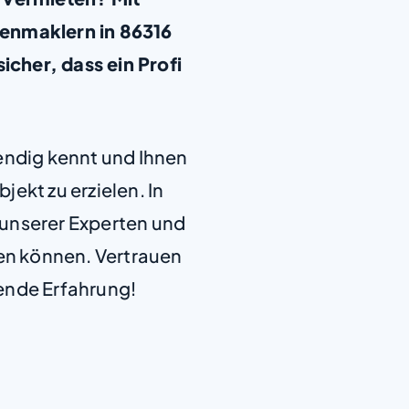
enmaklern in 86316
icher, dass ein Profi
+
−
endig kennt und Ihnen
jekt zu erzielen. In
e unserer Experten und
len können. Vertrauen
ende Erfahrung!