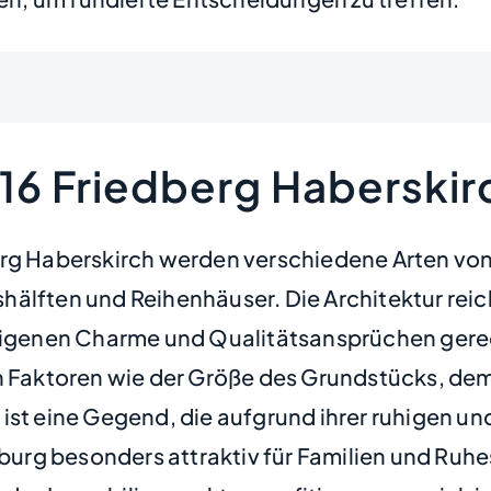
16 Friedberg Haberskir
erg Haberskirch werden verschiedene Arten von
älften und Reihenhäuser. Die Architektur reic
eigenen Charme und Qualitätsansprüchen gerech
on Faktoren wie der Größe des Grundstücks, de
ist eine Gegend, die aufgrund ihrer ruhigen u
rg besonders attraktiv für Familien und Ruhes