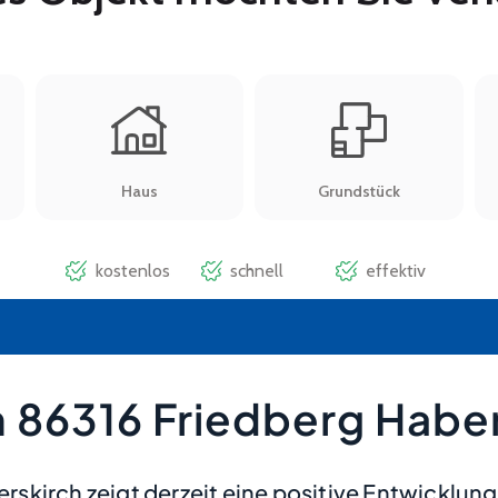
 86316 Friedberg Habe
kirch zeigt derzeit eine positive Entwicklung