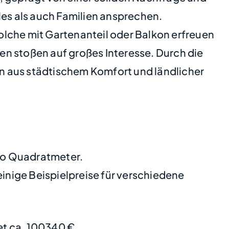
es als auch Familien ansprechen.
olche mit Gartenanteil oder Balkon erfreuen
en stoßen auf großes Interesse. Durch die
ion aus städtischem Komfort und ländlicher
pro Quadratmeter.
nige Beispielpreise für verschiedene
t ca. 100340 €.