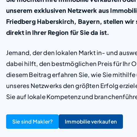
unserem exklusiven Netzwerk aus Immobili
Friedberg Haberskirch, Bayern, stellen wir s
direkt in Ihrer Region für Sie da ist.
Jemand, der den lokalen Markt in- und ausw
dabei hilft, den bestmöglichen Preis für Ihr Ob
diesem Beitrag erfahren Sie, wie Sie mithilf
unseres Netzwerks den größten Erfolg erzie
Sie auf lokale Kompetenz und branchenführ
Sie sind Makler?
Immobilie verkaufen