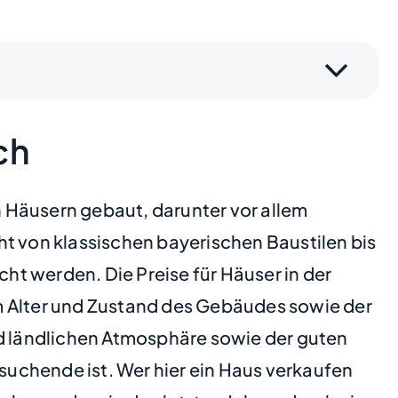
ch
 Häusern gebaut, darunter vor allem
ht von klassischen bayerischen Baustilen bis
t werden. Die Preise für Häuser in der
m Alter und Zustand des Gebäudes sowie der
nd ländlichen Atmosphäre sowie der guten
uchende ist. Wer hier ein Haus verkaufen