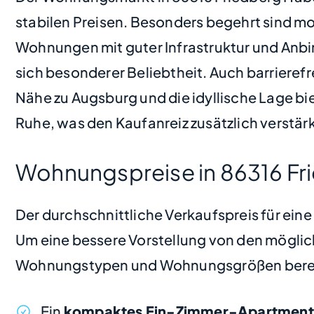
stabilen Preisen. Besonders begehrt sind 
Wohnungen mit guter Infrastruktur und Anbi
sich besonderer Beliebtheit. Auch barriere
Nähe zu Augsburg und die idyllische Lage bi
Ruhe, was den Kaufanreiz zusätzlich verstärk
Wohnungspreise in 86316 Fr
Der durchschnittliche Verkaufspreis für ein
Um eine bessere Vorstellung von den möglic
Wohnungstypen und Wohnungsgrößen bere
Ein
kompaktes Ein-Zimmer-Apartment