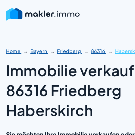
Zum
Inhalt
springen
Home
Bayern
Friedberg
86316
Habersk
Immobilie verkauf
86316 Friedberg
Haberskirch
Sie möchten Ihre Immobilie verkaufen oder