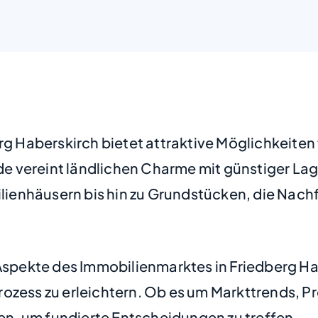
erg Haberskirch bietet attraktive Möglichkeiten
e vereint ländlichen Charme mit günstiger Lag
ilienhäusern bis hin zu Grundstücken, die Nach
 Aspekte des Immobilienmarktes in Friedberg Ha
rozess zu erleichtern. Ob es um Markttrends, 
nen, um fundierte Entscheidungen zu treffen.