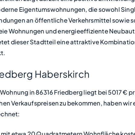
moderne Eigentumswohnungen, die sowohl Singl
ndungen an öffentliche Verkehrsmittel sowie s
freie Wohnungen und energieeffiziente Neubaut
etet dieser Stadtteil eine attraktive Kombinat
t.
iedberg Haberskirch
e Wohnung in 86316 Friedberg liegt bei 5017 € 
hen Verkaufspreisen zu bekommen, haben wir ei
chnet:
mit etwa 20 Quadratmetern Wohnfläche koste