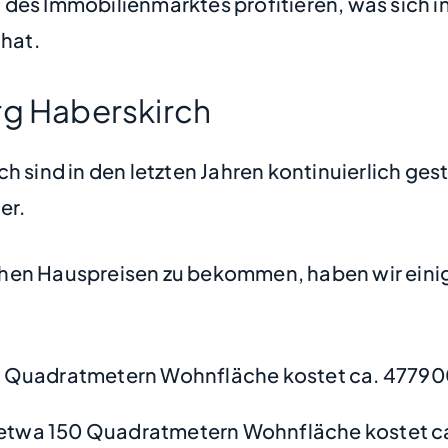
des Immobilienmarktes profitieren, was sich i
hat.
rg Haberskirch
h sind in den letzten Jahren kontinuierlich ges
er.
hen Hauspreisen zu bekommen, haben wir einige
 Quadratmetern Wohnfläche kostet ca. 47790
etwa 150 Quadratmetern Wohnfläche kostet ca